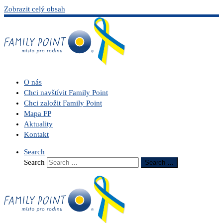
Zobrazit celý obsah
O nás
Chci navštívit Family Point
Chci založit Family Point
Mapa FP
Aktuality
Kontakt
Search
Search
Search …