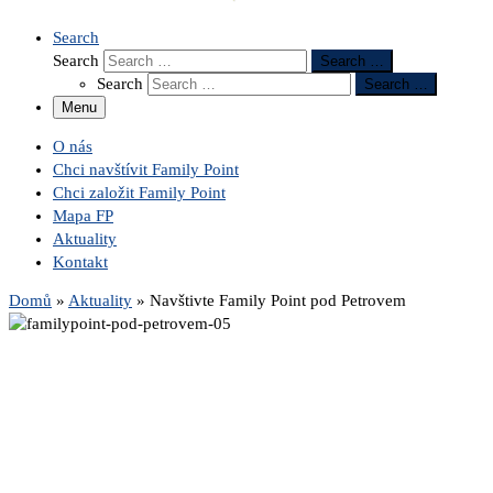
Search
Search
Search …
Search
Search …
Menu
O nás
Chci navštívit Family Point
Chci založit Family Point
Mapa FP
Aktuality
Kontakt
Domů
»
Aktuality
»
Navštivte Family Point pod Petrovem