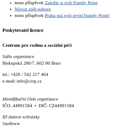
tento příspěvek
Založte si svůj Family Point
Návrat zpět nahoru
tento příspěvek
Praha má svůj první Family Point!
Poskytovatel licence
Centrum pro rodinu a sociální péči
Sídlo organizace
Biskupská 280/7, 602 00 Brno
tel.: +420 / 542 217 464
e-mail: info@crsp.cz
www.crsp.cz
Identifikační číslo organizace
IČO: 44991584 • DIČ: CZ44991584
ID datové schránky
5ne8rww